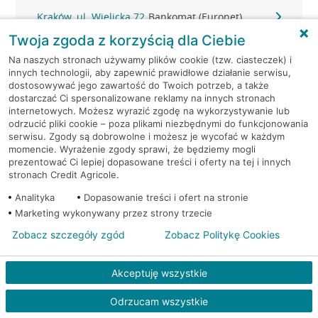
Kraków, ul. Wielicka 72
Bankomat (Euronet)
Twoja zgoda z korzyścią dla Ciebie
Kraków, ul. Wielicka 72
Bankomat (Euronet)
Na naszych stronach używamy plików cookie (tzw. ciasteczek) i
innych technologii, aby zapewnić prawidłowe działanie serwisu,
dostosowywać jego zawartość do Twoich potrzeb, a także
Kraków, ul. Wielicka 72
Bankomat (Euronet)
dostarczać Ci spersonalizowane reklamy na innych stronach
internetowych. Możesz wyrazić zgodę na wykorzystywanie lub
Kraków, ul. Wielicka 79
Bankomat (Euronet)
odrzucić pliki cookie – poza plikami niezbędnymi do funkcjonowania
serwisu. Zgody są dobrowolne i możesz je wycofać w każdym
momencie. Wyrażenie zgody sprawi, że będziemy mogli
Kraków, ul. Wiślna 6
Bankomat (Euronet)
prezentować Ci lepiej dopasowane treści i oferty na tej i innych
stronach Credit Agricole.
Kraków, ul. Włoska 2
Bankomat (Euronet)
Analityka
Dopasowanie treści i ofert na stronie
Marketing wykonywany przez strony trzecie
Kraków, ul. Wrocławska 43A
Bankomat (Euronet)
Zobacz szczegóły zgód
Zobacz Politykę Cookies
Kraków, ul. Wysłouchów 1
Bankomat (Euronet)
Akceptuję wszystkie
Kraków, ul. Zakopiańska 105
Bankomat (Euronet)
Odrzucam wszystkie