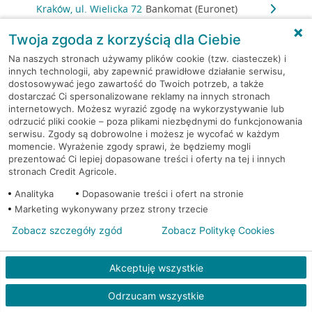
Kraków, ul. Wielicka 72
Bankomat (Euronet)
Twoja zgoda z korzyścią dla Ciebie
Kraków, ul. Wielicka 72
Bankomat (Euronet)
Na naszych stronach używamy plików cookie (tzw. ciasteczek) i
innych technologii, aby zapewnić prawidłowe działanie serwisu,
Kraków, ul. Wielicka 72
Bankomat (Euronet)
dostosowywać jego zawartość do Twoich potrzeb, a także
dostarczać Ci spersonalizowane reklamy na innych stronach
internetowych. Możesz wyrazić zgodę na wykorzystywanie lub
Kraków, ul. Wielicka 79
Bankomat (Euronet)
odrzucić pliki cookie – poza plikami niezbędnymi do funkcjonowania
serwisu. Zgody są dobrowolne i możesz je wycofać w każdym
Kraków, ul. Wiślna 6
Bankomat (Euronet)
momencie. Wyrażenie zgody sprawi, że będziemy mogli
prezentować Ci lepiej dopasowane treści i oferty na tej i innych
stronach Credit Agricole.
Kraków, ul. Włoska 2
Bankomat (Euronet)
Analityka
Dopasowanie treści i ofert na stronie
Marketing wykonywany przez strony trzecie
Kraków, ul. Wrocławska 43A
Bankomat (Euronet)
Zobacz szczegóły zgód
Zobacz Politykę Cookies
Kraków, ul. Wysłouchów 1
Bankomat (Euronet)
Akceptuję wszystkie
Kraków, ul. Zakopiańska 105
Bankomat (Euronet)
Odrzucam wszystkie