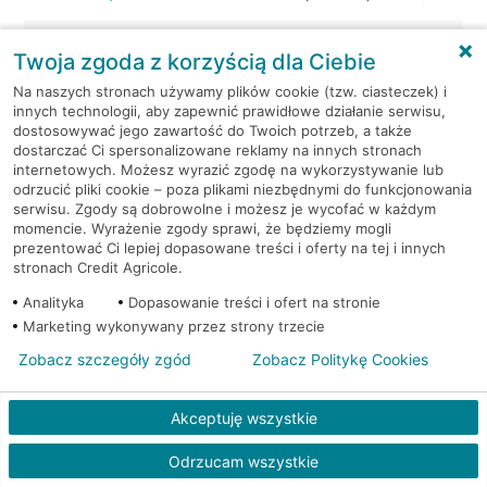
Kraków, ul. Wielicka 72
Bankomat (Euronet)
Twoja zgoda z korzyścią dla Ciebie
Na naszych stronach używamy plików cookie (tzw. ciasteczek) i
Kraków, ul. Wielicka 79
Bankomat (Euronet)
innych technologii, aby zapewnić prawidłowe działanie serwisu,
dostosowywać jego zawartość do Twoich potrzeb, a także
dostarczać Ci spersonalizowane reklamy na innych stronach
Kraków, ul. Wiślna 6
Bankomat (Euronet)
internetowych. Możesz wyrazić zgodę na wykorzystywanie lub
odrzucić pliki cookie – poza plikami niezbędnymi do funkcjonowania
Kraków, ul. Włoska 2
Bankomat (Euronet)
serwisu. Zgody są dobrowolne i możesz je wycofać w każdym
momencie. Wyrażenie zgody sprawi, że będziemy mogli
prezentować Ci lepiej dopasowane treści i oferty na tej i innych
Kraków, ul. Wrocławska 43A
Bankomat (Euronet)
stronach Credit Agricole.
Analityka
Dopasowanie treści i ofert na stronie
Kraków, ul. Wysłouchów 1
Bankomat (Euronet)
Marketing wykonywany przez strony trzecie
Zobacz szczegóły zgód
Zobacz Politykę Cookies
Kraków, ul. Zakopiańska 105
Bankomat (Euronet)
Akceptuję wszystkie
Kraków, ul. Zakopiańska 62
Bankomat (Euronet)
Odrzucam wszystkie
Kraków, ul. Zakopiańska 62
Bankomat (Euronet)