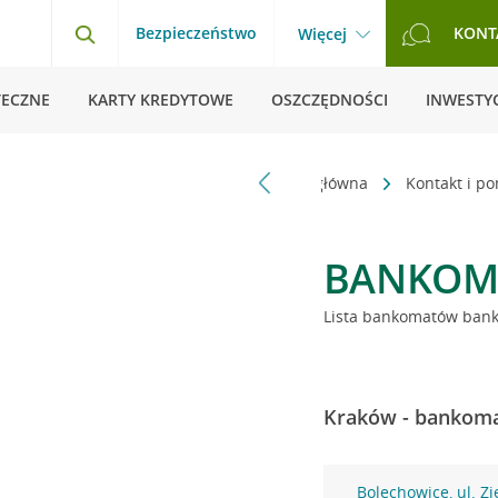
Bezpieczeństwo
KONT
Więcej
TECZNE
KARTY KREDYTOWE
OSZCZĘDNOŚCI
INWESTYC
Strona główna
Kontakt i p
BANKOM
Lista bankomatów banku
Kraków - bankoma
Bolechowice, ul. Zi