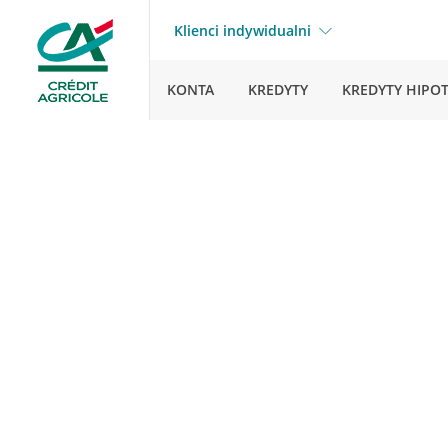
Klienci indywidualni
KONTA
KREDYTY
KREDYTY HIPO