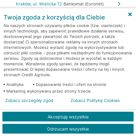
Kraków, ul. Wielicka 72
Bankomat (Euronet)
Twoja zgoda z korzyścią dla Ciebie
Kraków, ul. Wielicka 72
Bankomat (Euronet)
Na naszych stronach używamy plików cookie (tzw. ciasteczek) i
innych technologii, aby zapewnić prawidłowe działanie serwisu,
Kraków, ul. Wielicka 72
Bankomat (Euronet)
dostosowywać jego zawartość do Twoich potrzeb, a także
dostarczać Ci spersonalizowane reklamy na innych stronach
internetowych. Możesz wyrazić zgodę na wykorzystywanie lub
Kraków, ul. Wielicka 79
Bankomat (Euronet)
odrzucić pliki cookie – poza plikami niezbędnymi do funkcjonowania
serwisu. Zgody są dobrowolne i możesz je wycofać w każdym
Kraków, ul. Wiślna 6
Bankomat (Euronet)
momencie. Wyrażenie zgody sprawi, że będziemy mogli
prezentować Ci lepiej dopasowane treści i oferty na tej i innych
stronach Credit Agricole.
Kraków, ul. Włoska 2
Bankomat (Euronet)
Analityka
Dopasowanie treści i ofert na stronie
Marketing wykonywany przez strony trzecie
Kraków, ul. Wrocławska 43A
Bankomat (Euronet)
Zobacz szczegóły zgód
Zobacz Politykę Cookies
Kraków, ul. Wysłouchów 1
Bankomat (Euronet)
Akceptuję wszystkie
Kraków, ul. Zakopiańska 105
Bankomat (Euronet)
Odrzucam wszystkie