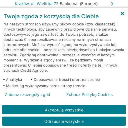
Kraków, ul. Wielicka 72
Bankomat (Euronet)
Twoja zgoda z korzyścią dla Ciebie
Kraków, ul. Wielicka 72
Bankomat (Euronet)
Na naszych stronach używamy plików cookie (tzw. ciasteczek) i
innych technologii, aby zapewnić prawidłowe działanie serwisu,
Kraków, ul. Wielicka 72
Bankomat (Euronet)
dostosowywać jego zawartość do Twoich potrzeb, a także
dostarczać Ci spersonalizowane reklamy na innych stronach
internetowych. Możesz wyrazić zgodę na wykorzystywanie lub
Kraków, ul. Wielicka 79
Bankomat (Euronet)
odrzucić pliki cookie – poza plikami niezbędnymi do funkcjonowania
serwisu. Zgody są dobrowolne i możesz je wycofać w każdym
Kraków, ul. Wiślna 6
Bankomat (Euronet)
momencie. Wyrażenie zgody sprawi, że będziemy mogli
prezentować Ci lepiej dopasowane treści i oferty na tej i innych
stronach Credit Agricole.
Kraków, ul. Włoska 2
Bankomat (Euronet)
Analityka
Dopasowanie treści i ofert na stronie
Marketing wykonywany przez strony trzecie
Kraków, ul. Wrocławska 43A
Bankomat (Euronet)
Zobacz szczegóły zgód
Zobacz Politykę Cookies
Kraków, ul. Wysłouchów 1
Bankomat (Euronet)
Akceptuję wszystkie
Kraków, ul. Zakopiańska 105
Bankomat (Euronet)
Odrzucam wszystkie