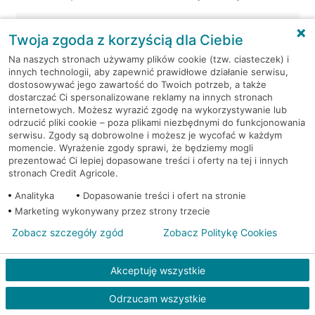
Kraków, ul. Wielicka 72
Bankomat (Euronet)
Twoja zgoda z korzyścią dla Ciebie
Na naszych stronach używamy plików cookie (tzw. ciasteczek) i
Kraków, ul. Wielicka 79
Bankomat (Euronet)
innych technologii, aby zapewnić prawidłowe działanie serwisu,
dostosowywać jego zawartość do Twoich potrzeb, a także
dostarczać Ci spersonalizowane reklamy na innych stronach
Kraków, ul. Wiślna 6
Bankomat (Euronet)
internetowych. Możesz wyrazić zgodę na wykorzystywanie lub
odrzucić pliki cookie – poza plikami niezbędnymi do funkcjonowania
Kraków, ul. Włoska 2
Bankomat (Euronet)
serwisu. Zgody są dobrowolne i możesz je wycofać w każdym
momencie. Wyrażenie zgody sprawi, że będziemy mogli
prezentować Ci lepiej dopasowane treści i oferty na tej i innych
Kraków, ul. Wrocławska 43A
Bankomat (Euronet)
stronach Credit Agricole.
Analityka
Dopasowanie treści i ofert na stronie
Kraków, ul. Wysłouchów 1
Bankomat (Euronet)
Marketing wykonywany przez strony trzecie
Zobacz szczegóły zgód
Zobacz Politykę Cookies
Kraków, ul. Zakopiańska 105
Bankomat (Euronet)
Akceptuję wszystkie
Kraków, ul. Zakopiańska 62
Bankomat (Euronet)
Odrzucam wszystkie
Kraków, ul. Zakopiańska 62
Bankomat (Euronet)