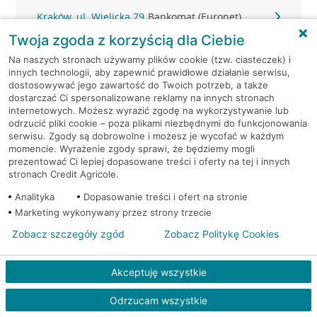
Kraków, ul. Wielicka 79
Bankomat (Euronet)
Twoja zgoda z korzyścią dla Ciebie
Kraków, ul. Wiślna 6
Bankomat (Euronet)
Na naszych stronach używamy plików cookie (tzw. ciasteczek) i
innych technologii, aby zapewnić prawidłowe działanie serwisu,
dostosowywać jego zawartość do Twoich potrzeb, a także
Kraków, ul. Włoska 2
Bankomat (Euronet)
dostarczać Ci spersonalizowane reklamy na innych stronach
internetowych. Możesz wyrazić zgodę na wykorzystywanie lub
Kraków, ul. Wrocławska 43A
Bankomat (Euronet)
odrzucić pliki cookie – poza plikami niezbędnymi do funkcjonowania
serwisu. Zgody są dobrowolne i możesz je wycofać w każdym
momencie. Wyrażenie zgody sprawi, że będziemy mogli
Kraków, ul. Wysłouchów 1
Bankomat (Euronet)
prezentować Ci lepiej dopasowane treści i oferty na tej i innych
stronach Credit Agricole.
Kraków, ul. Zakopiańska 105
Bankomat (Euronet)
Analityka
Dopasowanie treści i ofert na stronie
Marketing wykonywany przez strony trzecie
Kraków, ul. Zakopiańska 62
Bankomat (Euronet)
Zobacz szczegóły zgód
Zobacz Politykę Cookies
Kraków, ul. Zakopiańska 62
Bankomat (Euronet)
Akceptuję wszystkie
Kraków, ul. Zakopiańska 62
Bankomat (Euronet)
Odrzucam wszystkie