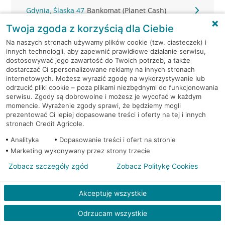
Gdynia, Śląska 47
Bankomat (Planet Cash)
Twoja zgoda z korzyścią dla Ciebie
Gdynia, Śląska 47
Bankomat (Planet Cash)
Na naszych stronach używamy plików cookie (tzw. ciasteczek) i
innych technologii, aby zapewnić prawidłowe działanie serwisu,
Gdynia, Strażacka 2
Bankomat (Planet Cash)
dostosowywać jego zawartość do Twoich potrzeb, a także
dostarczać Ci spersonalizowane reklamy na innych stronach
internetowych. Możesz wyrazić zgodę na wykorzystywanie lub
Gdynia, Świętojańska 36
Bankomat (Planet Cash)
odrzucić pliki cookie – poza plikami niezbędnymi do funkcjonowania
serwisu. Zgody są dobrowolne i możesz je wycofać w każdym
momencie. Wyrażenie zgody sprawi, że będziemy mogli
Gdynia, ul. 10-go Lutego 11
Bankomat (Euronet)
prezentować Ci lepiej dopasowane treści i oferty na tej i innych
stronach Credit Agricole.
Gdynia, ul. 10-go Lutego 11
Bankomat (Euronet)
Analityka
Dopasowanie treści i ofert na stronie
Marketing wykonywany przez strony trzecie
Gdynia, ul. 10-go Lutego 11
Bankomat (Euronet)
Zobacz szczegóły zgód
Zobacz Politykę Cookies
Gdynia, ul. 10 Lutego 6A
Bankomat (Euronet)
Akceptuję wszystkie
Gdynia, ul. Abrahama 46 A-B
Bankomat (Euronet)
Odrzucam wszystkie