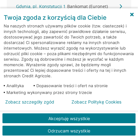
Gdynia, pl. Konstytucji 1
Bankomat (Euronet)
Twoja zgoda z korzyścią dla Ciebie
Gdynia, Śląska 47
Bankomat (Planet Cash)
Na naszych stronach używamy plików cookie (tzw. ciasteczek) i
innych technologii, aby zapewnić prawidłowe działanie serwisu,
Gdynia, Śląska 47
Bankomat (Planet Cash)
dostosowywać jego zawartość do Twoich potrzeb, a także
dostarczać Ci spersonalizowane reklamy na innych stronach
internetowych. Możesz wyrazić zgodę na wykorzystywanie lub
Gdynia, Strażacka 2
Bankomat (Planet Cash)
odrzucić pliki cookie – poza plikami niezbędnymi do funkcjonowania
serwisu. Zgody są dobrowolne i możesz je wycofać w każdym
momencie. Wyrażenie zgody sprawi, że będziemy mogli
Gdynia, Świętojańska 36
Bankomat (Planet Cash)
prezentować Ci lepiej dopasowane treści i oferty na tej i innych
stronach Credit Agricole.
Gdynia, ul. 10-go Lutego 11
Bankomat (Euronet)
Analityka
Dopasowanie treści i ofert na stronie
Marketing wykonywany przez strony trzecie
Gdynia, ul. 10-go Lutego 11
Bankomat (Euronet)
Zobacz szczegóły zgód
Zobacz Politykę Cookies
Gdynia, ul. 10-go Lutego 11
Bankomat (Euronet)
Akceptuję wszystkie
Gdynia, ul. 10 Lutego 6A
Bankomat (Euronet)
Odrzucam wszystkie