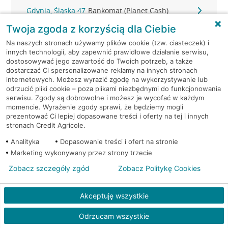
Gdynia, Śląska 47
Bankomat (Planet Cash)
Twoja zgoda z korzyścią dla Ciebie
Gdynia, Śląska 47
Bankomat (Planet Cash)
Na naszych stronach używamy plików cookie (tzw. ciasteczek) i
innych technologii, aby zapewnić prawidłowe działanie serwisu,
Gdynia, Strażacka 2
Bankomat (Planet Cash)
dostosowywać jego zawartość do Twoich potrzeb, a także
dostarczać Ci spersonalizowane reklamy na innych stronach
internetowych. Możesz wyrazić zgodę na wykorzystywanie lub
Gdynia, Świętojańska 36
Bankomat (Planet Cash)
odrzucić pliki cookie – poza plikami niezbędnymi do funkcjonowania
serwisu. Zgody są dobrowolne i możesz je wycofać w każdym
momencie. Wyrażenie zgody sprawi, że będziemy mogli
Gdynia, ul. 10-go Lutego 11
Bankomat (Euronet)
prezentować Ci lepiej dopasowane treści i oferty na tej i innych
stronach Credit Agricole.
Gdynia, ul. 10-go Lutego 11
Bankomat (Euronet)
Analityka
Dopasowanie treści i ofert na stronie
Marketing wykonywany przez strony trzecie
Gdynia, ul. 10-go Lutego 11
Bankomat (Euronet)
Zobacz szczegóły zgód
Zobacz Politykę Cookies
Gdynia, ul. 10 Lutego 6A
Bankomat (Euronet)
Akceptuję wszystkie
Gdynia, ul. Abrahama 46 A-B
Bankomat (Euronet)
Odrzucam wszystkie