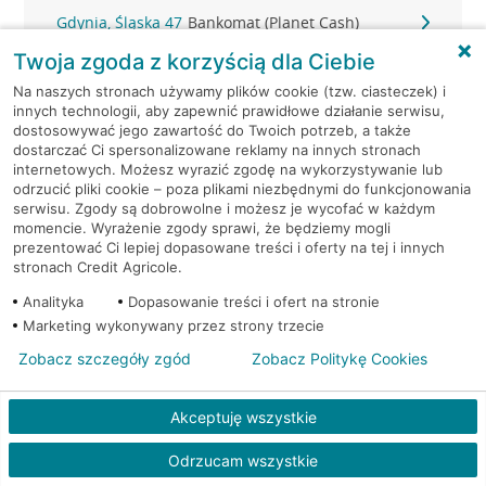
Gdynia, Śląska 47
Bankomat (Planet Cash)
Twoja zgoda z korzyścią dla Ciebie
Gdynia, Śląska 47
Bankomat (Planet Cash)
Na naszych stronach używamy plików cookie (tzw. ciasteczek) i
innych technologii, aby zapewnić prawidłowe działanie serwisu,
Gdynia, Strażacka 2
Bankomat (Planet Cash)
dostosowywać jego zawartość do Twoich potrzeb, a także
dostarczać Ci spersonalizowane reklamy na innych stronach
internetowych. Możesz wyrazić zgodę na wykorzystywanie lub
Gdynia, Świętojańska 36
Bankomat (Planet Cash)
odrzucić pliki cookie – poza plikami niezbędnymi do funkcjonowania
serwisu. Zgody są dobrowolne i możesz je wycofać w każdym
momencie. Wyrażenie zgody sprawi, że będziemy mogli
Gdynia, ul. 10-go Lutego 11
Bankomat (Euronet)
prezentować Ci lepiej dopasowane treści i oferty na tej i innych
stronach Credit Agricole.
Gdynia, ul. 10-go Lutego 11
Bankomat (Euronet)
Analityka
Dopasowanie treści i ofert na stronie
Marketing wykonywany przez strony trzecie
Gdynia, ul. 10-go Lutego 11
Bankomat (Euronet)
Zobacz szczegóły zgód
Zobacz Politykę Cookies
Gdynia, ul. 10 Lutego 6A
Bankomat (Euronet)
Akceptuję wszystkie
Gdynia, ul. Abrahama 46 A-B
Bankomat (Euronet)
Odrzucam wszystkie