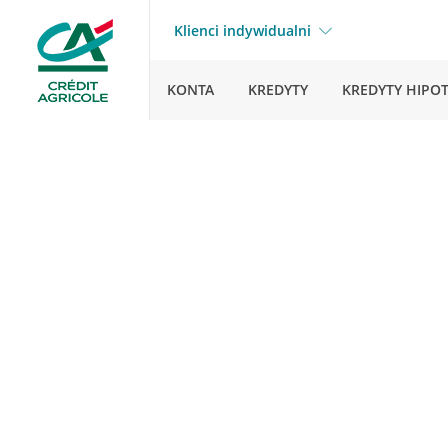
Klienci indywidualni
KONTA
KREDYTY
KREDYTY HIPO