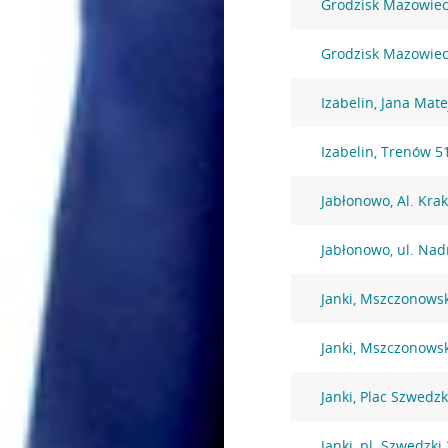
Grodzisk Mazowieck
Grodzisk Mazowiec
Izabelin, Jana Mate
Izabelin, Trenów 5
Jabłonowo, Al. Kra
Jabłonowo, ul. Nad
Janki, Mszczonows
Janki, Mszczonows
Janki, Plac Szwedzk
Janki, pl. Szwedzki 