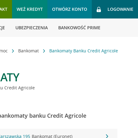
AKT
WEŹ KREDYT
OTWÓRZ KONTO
LOGOWANIE
JE
UBEZPIECZENIA
BANKOWOŚĆ PRIME
omoc
Bankomat
Bankomaty Banku Credit Agricole
ATY
 Credit Agricole
bankomaty banku Credit Agricole
Warszawska 195
Bankomat (Euronet)