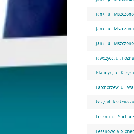
Janki, ul. Mszczon
Janki, ul. Mszczon
Janki, ul. Mszczon
Jawczyce, ul. Pozn
Klaudyn, ul. Krzyż
Latchorzew, ul. W
Łazy, al. Krakowsk
Leszno, ul. Sochac
Lesznowola, Słone