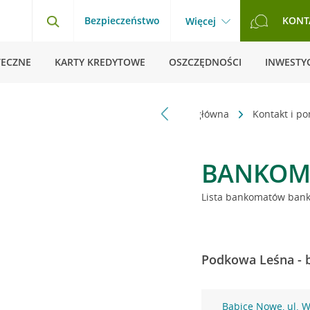
Bezpieczeństwo
KONT
Więcej
TECZNE
KARTY KREDYTOWE
OSZCZĘDNOŚCI
INWESTYC
Strona główna
Kontakt i p
BANKOM
Lista bankomatów banku
Podkowa Leśna - 
Babice Nowe, ul. 