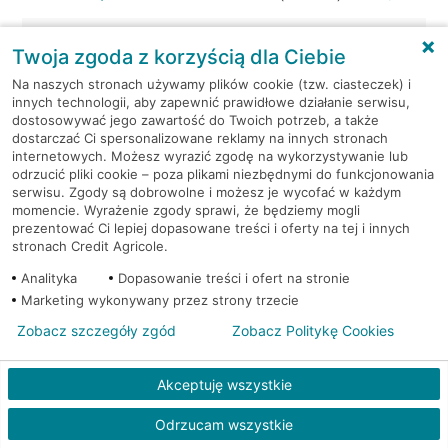
Kraków, ul. Wielicka 72
Bankomat (Euronet)
Twoja zgoda z korzyścią dla Ciebie
Na naszych stronach używamy plików cookie (tzw. ciasteczek) i
Kraków, ul. Wielicka 72
Bankomat (Euronet)
innych technologii, aby zapewnić prawidłowe działanie serwisu,
dostosowywać jego zawartość do Twoich potrzeb, a także
dostarczać Ci spersonalizowane reklamy na innych stronach
Kraków, ul. Wielicka 79
Bankomat (Euronet)
internetowych. Możesz wyrazić zgodę na wykorzystywanie lub
odrzucić pliki cookie – poza plikami niezbędnymi do funkcjonowania
Kraków, ul. Wiślna 6
Bankomat (Euronet)
serwisu. Zgody są dobrowolne i możesz je wycofać w każdym
momencie. Wyrażenie zgody sprawi, że będziemy mogli
prezentować Ci lepiej dopasowane treści i oferty na tej i innych
Kraków, ul. Włoska 2
Bankomat (Euronet)
stronach Credit Agricole.
Analityka
Dopasowanie treści i ofert na stronie
Kraków, ul. Wrocławska 43A
Bankomat (Euronet)
Marketing wykonywany przez strony trzecie
Zobacz szczegóły zgód
Zobacz Politykę Cookies
Kraków, ul. Wysłouchów 1
Bankomat (Euronet)
Akceptuję wszystkie
Kraków, ul. Zakopiańska 105
Bankomat (Euronet)
Odrzucam wszystkie
Kraków, ul. Zakopiańska 62
Bankomat (Euronet)