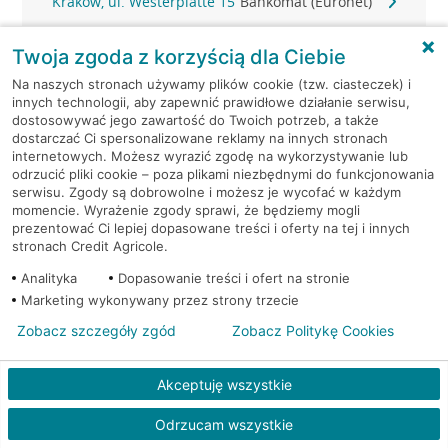
Kraków, ul. Westerplatte 15
Bankomat (Euronet)
Kraków, ul. Wielicka 259
Bankomat (Euronet)
Twoja zgoda z korzyścią dla Ciebie
Na naszych stronach używamy plików cookie (tzw. ciasteczek) i
Kraków, ul. Wielicka 259
Bankomat (Euronet)
innych technologii, aby zapewnić prawidłowe działanie serwisu,
dostosowywać jego zawartość do Twoich potrzeb, a także
dostarczać Ci spersonalizowane reklamy na innych stronach
Kraków, ul. Wielicka 72
Bankomat (Euronet)
internetowych. Możesz wyrazić zgodę na wykorzystywanie lub
odrzucić pliki cookie – poza plikami niezbędnymi do funkcjonowania
serwisu. Zgody są dobrowolne i możesz je wycofać w każdym
Kraków, ul. Wielicka 72
Bankomat (Euronet)
momencie. Wyrażenie zgody sprawi, że będziemy mogli
prezentować Ci lepiej dopasowane treści i oferty na tej i innych
Kraków, ul. Wielicka 72
Bankomat (Euronet)
stronach Credit Agricole.
Analityka
Dopasowanie treści i ofert na stronie
Kraków, ul. Wielicka 79
Bankomat (Euronet)
Marketing wykonywany przez strony trzecie
Zobacz szczegóły zgód
Zobacz Politykę Cookies
Kraków, ul. Wiślna 6
Bankomat (Euronet)
Akceptuję wszystkie
Kraków, ul. Włoska 2
Bankomat (Euronet)
Odrzucam wszystkie
Kraków, ul. Wrocławska 43A
Bankomat (Euronet)