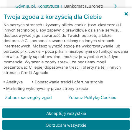
Gdynia, pl. Konstytucji 1
Bankomat (Euronet)
Twoja zgoda z korzyścią dla Ciebie
Gdynia, Śląska 47
Bankomat (Planet Cash)
Na naszych stronach używamy plików cookie (tzw. ciasteczek) i
innych technologii, aby zapewnić prawidłowe działanie serwisu,
Gdynia, Śląska 47
Bankomat (Planet Cash)
dostosowywać jego zawartość do Twoich potrzeb, a także
dostarczać Ci spersonalizowane reklamy na innych stronach
internetowych. Możesz wyrazić zgodę na wykorzystywanie lub
Gdynia, Strażacka 2
Bankomat (Planet Cash)
odrzucić pliki cookie – poza plikami niezbędnymi do funkcjonowania
serwisu. Zgody są dobrowolne i możesz je wycofać w każdym
momencie. Wyrażenie zgody sprawi, że będziemy mogli
Gdynia, Świętojańska 36
Bankomat (Planet Cash)
prezentować Ci lepiej dopasowane treści i oferty na tej i innych
stronach Credit Agricole.
Gdynia, ul. 10-go Lutego 11
Bankomat (Euronet)
Analityka
Dopasowanie treści i ofert na stronie
Marketing wykonywany przez strony trzecie
Gdynia, ul. 10-go Lutego 11
Bankomat (Euronet)
Zobacz szczegóły zgód
Zobacz Politykę Cookies
Gdynia, ul. 10-go Lutego 11
Bankomat (Euronet)
Akceptuję wszystkie
Gdynia, ul. 10 Lutego 6A
Bankomat (Euronet)
Odrzucam wszystkie