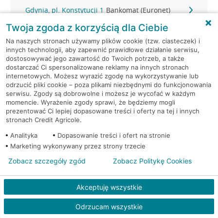
Gdynia, pl. Konstytucji 1
Bankomat (Euronet)
Twoja zgoda z korzyścią dla Ciebie
Gdynia, Śląska 47
Bankomat (Planet Cash)
Na naszych stronach używamy plików cookie (tzw. ciasteczek) i
innych technologii, aby zapewnić prawidłowe działanie serwisu,
Gdynia, Śląska 47
Bankomat (Planet Cash)
dostosowywać jego zawartość do Twoich potrzeb, a także
dostarczać Ci spersonalizowane reklamy na innych stronach
internetowych. Możesz wyrazić zgodę na wykorzystywanie lub
Gdynia, Strażacka 2
Bankomat (Planet Cash)
odrzucić pliki cookie – poza plikami niezbędnymi do funkcjonowania
serwisu. Zgody są dobrowolne i możesz je wycofać w każdym
momencie. Wyrażenie zgody sprawi, że będziemy mogli
Gdynia, Świętojańska 36
Bankomat (Planet Cash)
prezentować Ci lepiej dopasowane treści i oferty na tej i innych
stronach Credit Agricole.
Gdynia, ul. 10-go Lutego 11
Bankomat (Euronet)
Analityka
Dopasowanie treści i ofert na stronie
Marketing wykonywany przez strony trzecie
Gdynia, ul. 10-go Lutego 11
Bankomat (Euronet)
Zobacz szczegóły zgód
Zobacz Politykę Cookies
Gdynia, ul. 10-go Lutego 11
Bankomat (Euronet)
Akceptuję wszystkie
Gdynia, ul. 10 Lutego 6A
Bankomat (Euronet)
Odrzucam wszystkie