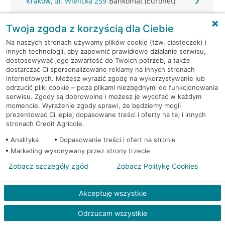
Kraków, ul. Wielicka 259
Bankomat (Euronet)
Kraków, ul. Wielicka 72
Bankomat (Euronet)
Twoja zgoda z korzyścią dla Ciebie
Na naszych stronach używamy plików cookie (tzw. ciasteczek) i
Kraków, ul. Wielicka 72
Bankomat (Euronet)
innych technologii, aby zapewnić prawidłowe działanie serwisu,
dostosowywać jego zawartość do Twoich potrzeb, a także
dostarczać Ci spersonalizowane reklamy na innych stronach
Kraków, ul. Wielicka 72
Bankomat (Euronet)
internetowych. Możesz wyrazić zgodę na wykorzystywanie lub
odrzucić pliki cookie – poza plikami niezbędnymi do funkcjonowania
serwisu. Zgody są dobrowolne i możesz je wycofać w każdym
Kraków, ul. Wielicka 79
Bankomat (Euronet)
momencie. Wyrażenie zgody sprawi, że będziemy mogli
prezentować Ci lepiej dopasowane treści i oferty na tej i innych
Kraków, ul. Wiślna 6
Bankomat (Euronet)
stronach Credit Agricole.
Analityka
Dopasowanie treści i ofert na stronie
Kraków, ul. Włoska 2
Bankomat (Euronet)
Marketing wykonywany przez strony trzecie
Zobacz szczegóły zgód
Zobacz Politykę Cookies
Kraków, ul. Wrocławska 43A
Bankomat (Euronet)
Akceptuję wszystkie
Kraków, ul. Wysłouchów 1
Bankomat (Euronet)
Odrzucam wszystkie
Kraków, ul. Zakopiańska 105
Bankomat (Euronet)