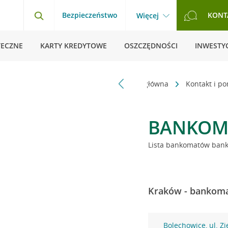
Bezpieczeństwo
KONT
Więcej
TECZNE
KARTY KREDYTOWE
OSZCZĘDNOŚCI
INWESTYC
Strona główna
Kontakt i p
BANKOM
Lista bankomatów banku
Kraków - bankoma
Bolechowice, ul. Zi