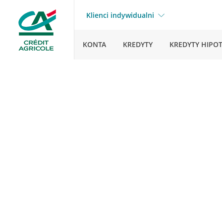
Klienci indywidualni
KONTA
KREDYTY
KREDYTY HIPO