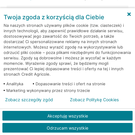
Kraków, ul. Wielicka 72
Bankomat (Euronet)
Twoja zgoda z korzyścią dla Ciebie
Na naszych stronach używamy plików cookie (tzw. ciasteczek) i
Kraków, ul. Wielicka 79
Bankomat (Euronet)
innych technologii, aby zapewnić prawidłowe działanie serwisu,
dostosowywać jego zawartość do Twoich potrzeb, a także
dostarczać Ci spersonalizowane reklamy na innych stronach
Kraków, ul. Wiślna 6
Bankomat (Euronet)
internetowych. Możesz wyrazić zgodę na wykorzystywanie lub
odrzucić pliki cookie – poza plikami niezbędnymi do funkcjonowania
Kraków, ul. Włoska 2
Bankomat (Euronet)
serwisu. Zgody są dobrowolne i możesz je wycofać w każdym
momencie. Wyrażenie zgody sprawi, że będziemy mogli
prezentować Ci lepiej dopasowane treści i oferty na tej i innych
Kraków, ul. Wrocławska 43A
Bankomat (Euronet)
stronach Credit Agricole.
Analityka
Dopasowanie treści i ofert na stronie
Kraków, ul. Wysłouchów 1
Bankomat (Euronet)
Marketing wykonywany przez strony trzecie
Zobacz szczegóły zgód
Zobacz Politykę Cookies
Kraków, ul. Zakopiańska 105
Bankomat (Euronet)
Akceptuję wszystkie
Kraków, ul. Zakopiańska 62
Bankomat (Euronet)
Odrzucam wszystkie
Kraków, ul. Zakopiańska 62
Bankomat (Euronet)