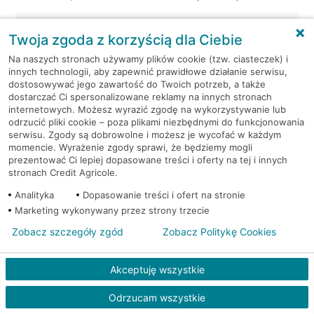
Kraków, ul. Wielicka 72
Bankomat (Euronet)
Twoja zgoda z korzyścią dla Ciebie
Na naszych stronach używamy plików cookie (tzw. ciasteczek) i
Kraków, ul. Wielicka 79
Bankomat (Euronet)
innych technologii, aby zapewnić prawidłowe działanie serwisu,
dostosowywać jego zawartość do Twoich potrzeb, a także
dostarczać Ci spersonalizowane reklamy na innych stronach
Kraków, ul. Wiślna 6
Bankomat (Euronet)
internetowych. Możesz wyrazić zgodę na wykorzystywanie lub
odrzucić pliki cookie – poza plikami niezbędnymi do funkcjonowania
Kraków, ul. Włoska 2
Bankomat (Euronet)
serwisu. Zgody są dobrowolne i możesz je wycofać w każdym
momencie. Wyrażenie zgody sprawi, że będziemy mogli
prezentować Ci lepiej dopasowane treści i oferty na tej i innych
Kraków, ul. Wrocławska 43A
Bankomat (Euronet)
stronach Credit Agricole.
Analityka
Dopasowanie treści i ofert na stronie
Kraków, ul. Wysłouchów 1
Bankomat (Euronet)
Marketing wykonywany przez strony trzecie
Zobacz szczegóły zgód
Zobacz Politykę Cookies
Kraków, ul. Zakopiańska 105
Bankomat (Euronet)
Akceptuję wszystkie
Kraków, ul. Zakopiańska 62
Bankomat (Euronet)
Odrzucam wszystkie
Kraków, ul. Zakopiańska 62
Bankomat (Euronet)