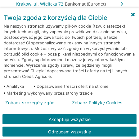
Kraków, ul. Wielicka 72
Bankomat (Euronet)
Twoja zgoda z korzyścią dla Ciebie
Kraków, ul. Wielicka 72
Bankomat (Euronet)
Na naszych stronach używamy plików cookie (tzw. ciasteczek) i
innych technologii, aby zapewnić prawidłowe działanie serwisu,
Kraków, ul. Wielicka 72
Bankomat (Euronet)
dostosowywać jego zawartość do Twoich potrzeb, a także
dostarczać Ci spersonalizowane reklamy na innych stronach
internetowych. Możesz wyrazić zgodę na wykorzystywanie lub
Kraków, ul. Wielicka 79
Bankomat (Euronet)
odrzucić pliki cookie – poza plikami niezbędnymi do funkcjonowania
serwisu. Zgody są dobrowolne i możesz je wycofać w każdym
Kraków, ul. Wiślna 6
Bankomat (Euronet)
momencie. Wyrażenie zgody sprawi, że będziemy mogli
prezentować Ci lepiej dopasowane treści i oferty na tej i innych
stronach Credit Agricole.
Kraków, ul. Włoska 2
Bankomat (Euronet)
Analityka
Dopasowanie treści i ofert na stronie
Marketing wykonywany przez strony trzecie
Kraków, ul. Wrocławska 43A
Bankomat (Euronet)
Zobacz szczegóły zgód
Zobacz Politykę Cookies
Kraków, ul. Wysłouchów 1
Bankomat (Euronet)
Akceptuję wszystkie
Kraków, ul. Zakopiańska 105
Bankomat (Euronet)
Odrzucam wszystkie