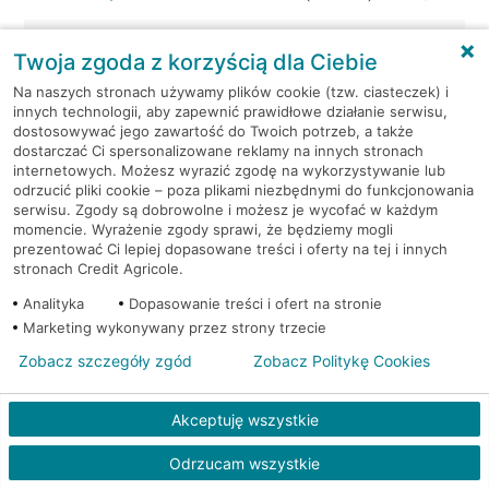
Kraków, ul. Wielicka 72
Bankomat (Euronet)
Twoja zgoda z korzyścią dla Ciebie
Na naszych stronach używamy plików cookie (tzw. ciasteczek) i
Kraków, ul. Wielicka 79
Bankomat (Euronet)
innych technologii, aby zapewnić prawidłowe działanie serwisu,
dostosowywać jego zawartość do Twoich potrzeb, a także
dostarczać Ci spersonalizowane reklamy na innych stronach
Kraków, ul. Wiślna 6
Bankomat (Euronet)
internetowych. Możesz wyrazić zgodę na wykorzystywanie lub
odrzucić pliki cookie – poza plikami niezbędnymi do funkcjonowania
Kraków, ul. Włoska 2
Bankomat (Euronet)
serwisu. Zgody są dobrowolne i możesz je wycofać w każdym
momencie. Wyrażenie zgody sprawi, że będziemy mogli
prezentować Ci lepiej dopasowane treści i oferty na tej i innych
Kraków, ul. Wrocławska 43A
Bankomat (Euronet)
stronach Credit Agricole.
Analityka
Dopasowanie treści i ofert na stronie
Kraków, ul. Wysłouchów 1
Bankomat (Euronet)
Marketing wykonywany przez strony trzecie
Zobacz szczegóły zgód
Zobacz Politykę Cookies
Kraków, ul. Zakopiańska 105
Bankomat (Euronet)
Akceptuję wszystkie
Kraków, ul. Zakopiańska 62
Bankomat (Euronet)
Odrzucam wszystkie
Kraków, ul. Zakopiańska 62
Bankomat (Euronet)