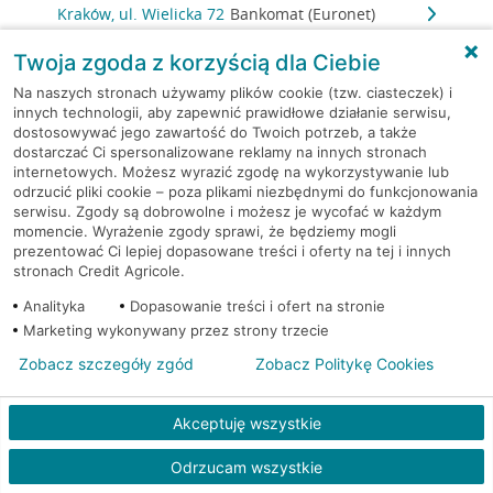
Kraków, ul. Wielicka 72
Bankomat (Euronet)
Twoja zgoda z korzyścią dla Ciebie
Kraków, ul. Wielicka 72
Bankomat (Euronet)
Na naszych stronach używamy plików cookie (tzw. ciasteczek) i
innych technologii, aby zapewnić prawidłowe działanie serwisu,
Kraków, ul. Wielicka 72
Bankomat (Euronet)
dostosowywać jego zawartość do Twoich potrzeb, a także
dostarczać Ci spersonalizowane reklamy na innych stronach
internetowych. Możesz wyrazić zgodę na wykorzystywanie lub
Kraków, ul. Wielicka 79
Bankomat (Euronet)
odrzucić pliki cookie – poza plikami niezbędnymi do funkcjonowania
serwisu. Zgody są dobrowolne i możesz je wycofać w każdym
Kraków, ul. Wiślna 6
Bankomat (Euronet)
momencie. Wyrażenie zgody sprawi, że będziemy mogli
prezentować Ci lepiej dopasowane treści i oferty na tej i innych
stronach Credit Agricole.
Kraków, ul. Włoska 2
Bankomat (Euronet)
Analityka
Dopasowanie treści i ofert na stronie
Marketing wykonywany przez strony trzecie
Kraków, ul. Wrocławska 43A
Bankomat (Euronet)
Zobacz szczegóły zgód
Zobacz Politykę Cookies
Kraków, ul. Wysłouchów 1
Bankomat (Euronet)
Akceptuję wszystkie
Kraków, ul. Zakopiańska 105
Bankomat (Euronet)
Odrzucam wszystkie