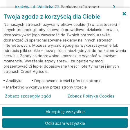
Kraków, ul. Wielicka 72
Bankomat (Euronet)
Twoja zgoda z korzyścią dla Ciebie
Kraków, ul. Wielicka 72
Bankomat (Euronet)
Na naszych stronach używamy plików cookie (tzw. ciasteczek) i
innych technologii, aby zapewnić prawidłowe działanie serwisu,
dostosowywać jego zawartość do Twoich potrzeb, a także
Kraków, ul. Wielicka 72
Bankomat (Euronet)
dostarczać Ci spersonalizowane reklamy na innych stronach
internetowych. Możesz wyrazić zgodę na wykorzystywanie lub
Kraków, ul. Wielicka 79
Bankomat (Euronet)
odrzucić pliki cookie – poza plikami niezbędnymi do funkcjonowania
serwisu. Zgody są dobrowolne i możesz je wycofać w każdym
momencie. Wyrażenie zgody sprawi, że będziemy mogli
Kraków, ul. Wiślna 6
Bankomat (Euronet)
prezentować Ci lepiej dopasowane treści i oferty na tej i innych
stronach Credit Agricole.
Kraków, ul. Włoska 2
Bankomat (Euronet)
Analityka
Dopasowanie treści i ofert na stronie
Marketing wykonywany przez strony trzecie
Kraków, ul. Wrocławska 43A
Bankomat (Euronet)
Zobacz szczegóły zgód
Zobacz Politykę Cookies
Kraków, ul. Wysłouchów 1
Bankomat (Euronet)
Akceptuję wszystkie
Kraków, ul. Zakopiańska 105
Bankomat (Euronet)
Odrzucam wszystkie