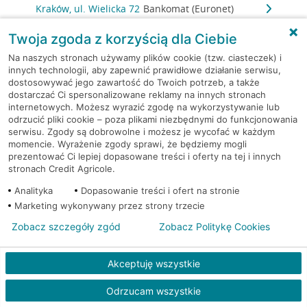
Kraków, ul. Wielicka 72
Bankomat (Euronet)
Twoja zgoda z korzyścią dla Ciebie
Kraków, ul. Wielicka 72
Bankomat (Euronet)
Na naszych stronach używamy plików cookie (tzw. ciasteczek) i
innych technologii, aby zapewnić prawidłowe działanie serwisu,
Kraków, ul. Wielicka 72
Bankomat (Euronet)
dostosowywać jego zawartość do Twoich potrzeb, a także
dostarczać Ci spersonalizowane reklamy na innych stronach
internetowych. Możesz wyrazić zgodę na wykorzystywanie lub
Kraków, ul. Wielicka 79
Bankomat (Euronet)
odrzucić pliki cookie – poza plikami niezbędnymi do funkcjonowania
serwisu. Zgody są dobrowolne i możesz je wycofać w każdym
Kraków, ul. Wiślna 6
Bankomat (Euronet)
momencie. Wyrażenie zgody sprawi, że będziemy mogli
prezentować Ci lepiej dopasowane treści i oferty na tej i innych
stronach Credit Agricole.
Kraków, ul. Włoska 2
Bankomat (Euronet)
Analityka
Dopasowanie treści i ofert na stronie
Marketing wykonywany przez strony trzecie
Kraków, ul. Wrocławska 43A
Bankomat (Euronet)
Zobacz szczegóły zgód
Zobacz Politykę Cookies
Kraków, ul. Wysłouchów 1
Bankomat (Euronet)
Akceptuję wszystkie
Kraków, ul. Zakopiańska 105
Bankomat (Euronet)
Odrzucam wszystkie