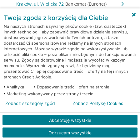
Kraków, ul. Wielicka 72
Bankomat (Euronet)
Twoja zgoda z korzyścią dla Ciebie
Kraków, ul. Wielicka 72
Bankomat (Euronet)
Na naszych stronach używamy plików cookie (tzw. ciasteczek) i
innych technologii, aby zapewnić prawidłowe działanie serwisu,
Kraków, ul. Wielicka 72
Bankomat (Euronet)
dostosowywać jego zawartość do Twoich potrzeb, a także
dostarczać Ci spersonalizowane reklamy na innych stronach
internetowych. Możesz wyrazić zgodę na wykorzystywanie lub
Kraków, ul. Wielicka 79
Bankomat (Euronet)
odrzucić pliki cookie – poza plikami niezbędnymi do funkcjonowania
serwisu. Zgody są dobrowolne i możesz je wycofać w każdym
Kraków, ul. Wiślna 6
Bankomat (Euronet)
momencie. Wyrażenie zgody sprawi, że będziemy mogli
prezentować Ci lepiej dopasowane treści i oferty na tej i innych
stronach Credit Agricole.
Kraków, ul. Włoska 2
Bankomat (Euronet)
Analityka
Dopasowanie treści i ofert na stronie
Marketing wykonywany przez strony trzecie
Kraków, ul. Wrocławska 43A
Bankomat (Euronet)
Zobacz szczegóły zgód
Zobacz Politykę Cookies
Kraków, ul. Wysłouchów 1
Bankomat (Euronet)
Akceptuję wszystkie
Kraków, ul. Zakopiańska 105
Bankomat (Euronet)
Odrzucam wszystkie