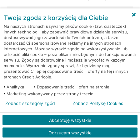
Kraków, ul. Wielicka 72
Bankomat (Euronet)
Twoja zgoda z korzyścią dla Ciebie
Na naszych stronach używamy plików cookie (tzw. ciasteczek) i
Kraków, ul. Wielicka 79
Bankomat (Euronet)
innych technologii, aby zapewnić prawidłowe działanie serwisu,
dostosowywać jego zawartość do Twoich potrzeb, a także
dostarczać Ci spersonalizowane reklamy na innych stronach
Kraków, ul. Wiślna 6
Bankomat (Euronet)
internetowych. Możesz wyrazić zgodę na wykorzystywanie lub
odrzucić pliki cookie – poza plikami niezbędnymi do funkcjonowania
Kraków, ul. Włoska 2
Bankomat (Euronet)
serwisu. Zgody są dobrowolne i możesz je wycofać w każdym
momencie. Wyrażenie zgody sprawi, że będziemy mogli
prezentować Ci lepiej dopasowane treści i oferty na tej i innych
Kraków, ul. Wrocławska 43A
Bankomat (Euronet)
stronach Credit Agricole.
Analityka
Dopasowanie treści i ofert na stronie
Kraków, ul. Wysłouchów 1
Bankomat (Euronet)
Marketing wykonywany przez strony trzecie
Zobacz szczegóły zgód
Zobacz Politykę Cookies
Kraków, ul. Zakopiańska 105
Bankomat (Euronet)
Akceptuję wszystkie
Kraków, ul. Zakopiańska 62
Bankomat (Euronet)
Odrzucam wszystkie
Kraków, ul. Zakopiańska 62
Bankomat (Euronet)