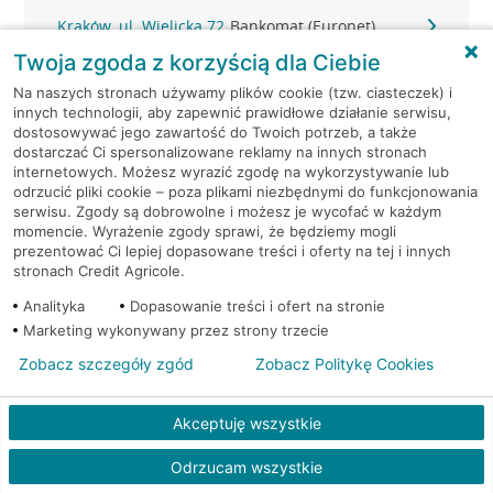
Kraków, ul. Wielicka 72
Bankomat (Euronet)
Twoja zgoda z korzyścią dla Ciebie
Kraków, ul. Wielicka 72
Bankomat (Euronet)
Na naszych stronach używamy plików cookie (tzw. ciasteczek) i
innych technologii, aby zapewnić prawidłowe działanie serwisu,
dostosowywać jego zawartość do Twoich potrzeb, a także
Kraków, ul. Wielicka 72
Bankomat (Euronet)
dostarczać Ci spersonalizowane reklamy na innych stronach
internetowych. Możesz wyrazić zgodę na wykorzystywanie lub
Kraków, ul. Wielicka 79
Bankomat (Euronet)
odrzucić pliki cookie – poza plikami niezbędnymi do funkcjonowania
serwisu. Zgody są dobrowolne i możesz je wycofać w każdym
momencie. Wyrażenie zgody sprawi, że będziemy mogli
Kraków, ul. Wiślna 6
Bankomat (Euronet)
prezentować Ci lepiej dopasowane treści i oferty na tej i innych
stronach Credit Agricole.
Kraków, ul. Włoska 2
Bankomat (Euronet)
Analityka
Dopasowanie treści i ofert na stronie
Marketing wykonywany przez strony trzecie
Kraków, ul. Wrocławska 43A
Bankomat (Euronet)
Zobacz szczegóły zgód
Zobacz Politykę Cookies
Kraków, ul. Wysłouchów 1
Bankomat (Euronet)
Akceptuję wszystkie
Kraków, ul. Zakopiańska 105
Bankomat (Euronet)
Odrzucam wszystkie