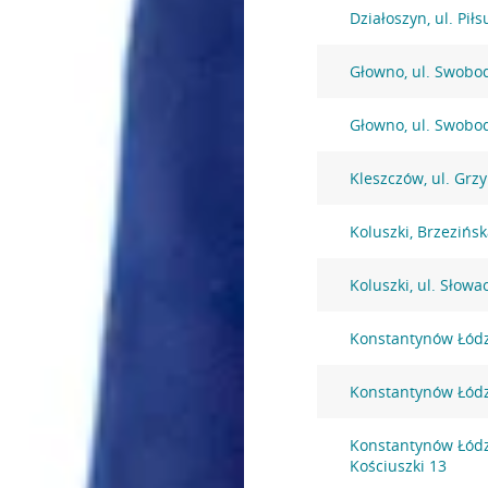
Działoszyn, ul. Pił
Głowno, ul. Swobo
Głowno, ul. Swobo
Kleszczów, ul. Grz
Koluszki, Brzezińs
Koluszki, ul. Słowa
Konstantynów Łódzk
Konstantynów Łódz
Konstantynów Łódz
Kościuszki 13