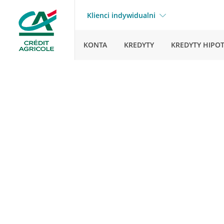
Klienci indywidualni
KONTA
KREDYTY
KREDYTY HIPO