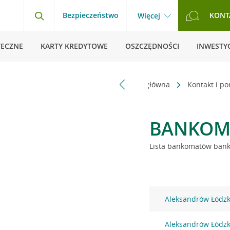
Bezpieczeństwo
KONT
Więcej
TECZNE
KARTY KREDYTOWE
OSZCZĘDNOŚCI
INWESTYC
Strona główna
Kontakt i p
BANKOM
Lista bankomatów banku
Aleksandrów Łódzki
Aleksandrów Łódzki