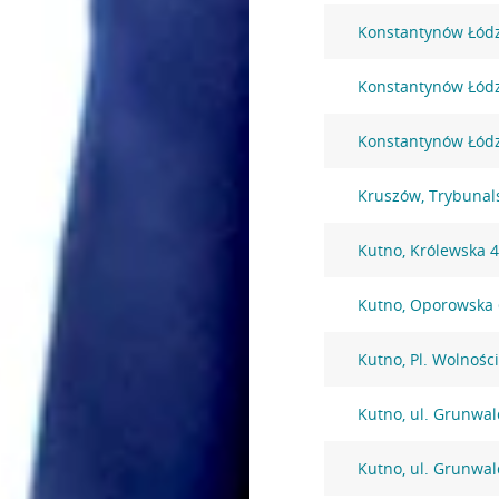
Konstantynów Łódzk
Konstantynów Łódzk
Konstantynów Łódzk
Kruszów, Trybunal
Kutno, Królewska 
Kutno, Oporowska
Kutno, Pl. Wolności
Kutno, ul. Grunwal
Kutno, ul. Grunwal