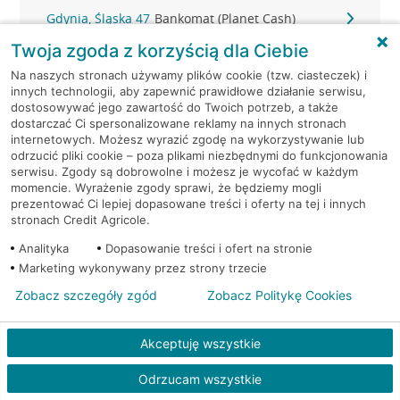
Gdynia, Śląska 47
Bankomat (Planet Cash)
Twoja zgoda z korzyścią dla Ciebie
Gdynia, Strażacka 2
Bankomat (Planet Cash)
Na naszych stronach używamy plików cookie (tzw. ciasteczek) i
innych technologii, aby zapewnić prawidłowe działanie serwisu,
Gdynia, Świętojańska 36
Bankomat (Planet Cash)
dostosowywać jego zawartość do Twoich potrzeb, a także
dostarczać Ci spersonalizowane reklamy na innych stronach
internetowych. Możesz wyrazić zgodę na wykorzystywanie lub
Gdynia, ul. 10-go Lutego 11
Bankomat (Euronet)
odrzucić pliki cookie – poza plikami niezbędnymi do funkcjonowania
serwisu. Zgody są dobrowolne i możesz je wycofać w każdym
momencie. Wyrażenie zgody sprawi, że będziemy mogli
Gdynia, ul. 10-go Lutego 11
Bankomat (Euronet)
prezentować Ci lepiej dopasowane treści i oferty na tej i innych
stronach Credit Agricole.
Gdynia, ul. 10-go Lutego 11
Bankomat (Euronet)
Analityka
Dopasowanie treści i ofert na stronie
Marketing wykonywany przez strony trzecie
Gdynia, ul. 10 Lutego 6A
Bankomat (Euronet)
Zobacz szczegóły zgód
Zobacz Politykę Cookies
Gdynia, ul. Abrahama 46 A-B
Bankomat (Euronet)
Akceptuję wszystkie
Gdynia, ul. Bosmańska 45
Bankomat (Euronet)
Odrzucam wszystkie