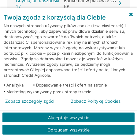
Gdynia, pl. Kaszubski
Bankomat w placówce CA
17
BP
Twoja zgoda z korzyścią dla Ciebie
Gdynia, pl. Konstytucji 1
Bankomat (Euronet)
Na naszych stronach używamy plików cookie (tzw. ciasteczek) i
innych technologii, aby zapewnić prawidłowe działanie serwisu,
Gdynia, Śląska 47
Bankomat (Planet Cash)
dostosowywać jego zawartość do Twoich potrzeb, a także
dostarczać Ci spersonalizowane reklamy na innych stronach
internetowych. Możesz wyrazić zgodę na wykorzystywanie lub
Gdynia, Śląska 47
Bankomat (Planet Cash)
odrzucić pliki cookie – poza plikami niezbędnymi do funkcjonowania
serwisu. Zgody są dobrowolne i możesz je wycofać w każdym
momencie. Wyrażenie zgody sprawi, że będziemy mogli
Gdynia, Strażacka 2
Bankomat (Planet Cash)
prezentować Ci lepiej dopasowane treści i oferty na tej i innych
stronach Credit Agricole.
Gdynia, Świętojańska 36
Bankomat (Planet Cash)
Analityka
Dopasowanie treści i ofert na stronie
Marketing wykonywany przez strony trzecie
Gdynia, ul. 10-go Lutego 11
Bankomat (Euronet)
Zobacz szczegóły zgód
Zobacz Politykę Cookies
Gdynia, ul. 10-go Lutego 11
Bankomat (Euronet)
Akceptuję wszystkie
Gdynia, ul. 10-go Lutego 11
Bankomat (Euronet)
Odrzucam wszystkie