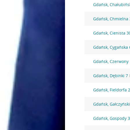
Gdańsk, Chałubińs
Gdańsk, Chmielna 
Gdańsk, Cienista 3
Gdańsk, Cygańska 
Gdańsk, Czerwony
Gdańsk, Dębinki 7
Gdańsk, Fieldorfa 
Gdańsk, Gałczyńsk
Gdańsk, Gospody 