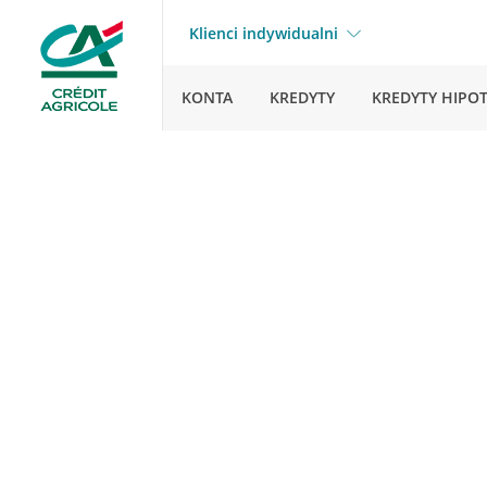
Klienci indywidualni
KONTA
KREDYTY
KREDYTY HIPO