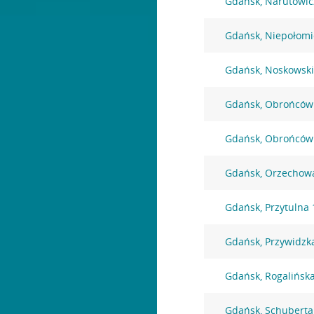
Gdańsk, Narutowic
Gdańsk, Niepołomi
Gdańsk, Noskowski
Gdańsk, Obrońców
Gdańsk, Obrońców
Gdańsk, Orzechow
Gdańsk, Przytulna 
Gdańsk, Przywidzk
Gdańsk, Rogalińsk
Gdańsk, Schuberta