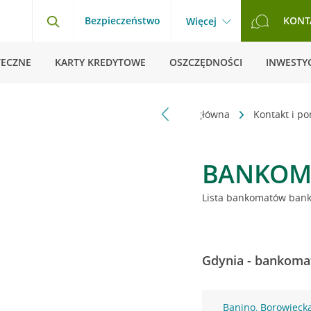
Bezpieczeństwo
KONT
Więcej
TECZNE
KARTY KREDYTOWE
OSZCZĘDNOŚCI
INWESTYC
Strona główna
Kontakt i p
BANKOM
Lista bankomatów banku
Gdynia - bankomat
Banino, Borowieck