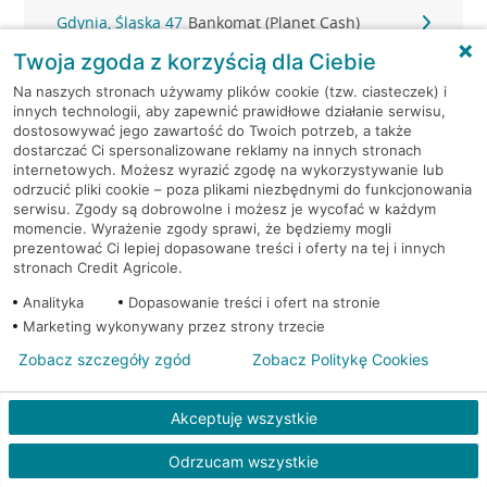
Gdynia, Śląska 47
Bankomat (Planet Cash)
Twoja zgoda z korzyścią dla Ciebie
Gdynia, Śląska 47
Bankomat (Planet Cash)
Na naszych stronach używamy plików cookie (tzw. ciasteczek) i
innych technologii, aby zapewnić prawidłowe działanie serwisu,
Gdynia, Strażacka 2
Bankomat (Planet Cash)
dostosowywać jego zawartość do Twoich potrzeb, a także
dostarczać Ci spersonalizowane reklamy na innych stronach
internetowych. Możesz wyrazić zgodę na wykorzystywanie lub
Gdynia, Świętojańska 36
Bankomat (Planet Cash)
odrzucić pliki cookie – poza plikami niezbędnymi do funkcjonowania
serwisu. Zgody są dobrowolne i możesz je wycofać w każdym
momencie. Wyrażenie zgody sprawi, że będziemy mogli
Gdynia, ul. 10-go Lutego 11
Bankomat (Euronet)
prezentować Ci lepiej dopasowane treści i oferty na tej i innych
stronach Credit Agricole.
Gdynia, ul. 10-go Lutego 11
Bankomat (Euronet)
Analityka
Dopasowanie treści i ofert na stronie
Marketing wykonywany przez strony trzecie
Gdynia, ul. 10-go Lutego 11
Bankomat (Euronet)
Zobacz szczegóły zgód
Zobacz Politykę Cookies
Gdynia, ul. 10 Lutego 6A
Bankomat (Euronet)
Akceptuję wszystkie
Gdynia, ul. Abrahama 46 A-B
Bankomat (Euronet)
Odrzucam wszystkie