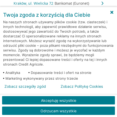
Kraków, ul. Wielicka 72
Bankomat (Euronet)
Twoja zgoda z korzyścią dla Ciebie
Kraków, ul. Wielicka 79
Bankomat (Euronet)
Na naszych stronach używamy plików cookie (tzw. ciasteczek) i
innych technologii, aby zapewnić prawidłowe działanie serwisu,
Kraków, ul. Wiślna 6
Bankomat (Euronet)
dostosowywać jego zawartość do Twoich potrzeb, a także
dostarczać Ci spersonalizowane reklamy na innych stronach
internetowych. Możesz wyrazić zgodę na wykorzystywanie lub
Kraków, ul. Włoska 2
Bankomat (Euronet)
odrzucić pliki cookie – poza plikami niezbędnymi do funkcjonowania
serwisu. Zgody są dobrowolne i możesz je wycofać w każdym
Kraków, ul. Wrocławska 43A
Bankomat (Euronet)
momencie. Wyrażenie zgody sprawi, że będziemy mogli
prezentować Ci lepiej dopasowane treści i oferty na tej i innych
stronach Credit Agricole.
Kraków, ul. Wysłouchów 1
Bankomat (Euronet)
Analityka
Dopasowanie treści i ofert na stronie
Marketing wykonywany przez strony trzecie
Kraków, ul. Zakopiańska 105
Bankomat (Euronet)
Zobacz szczegóły zgód
Zobacz Politykę Cookies
Kraków, ul. Zakopiańska 62
Bankomat (Euronet)
Akceptuję wszystkie
Kraków, ul. Zakopiańska 62
Bankomat (Euronet)
Odrzucam wszystkie