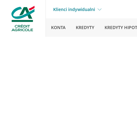
Klienci indywidualni
KONTA
KREDYTY
KREDYTY HIPO