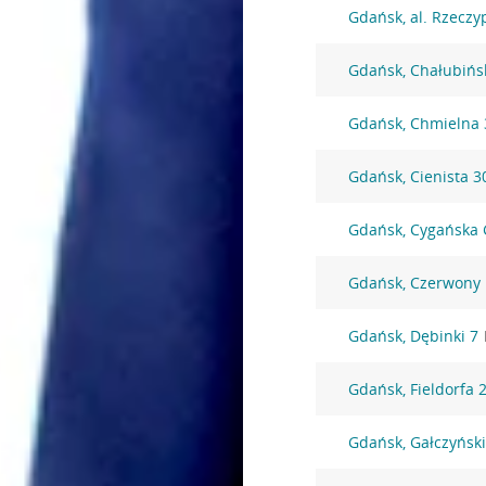
Gdańsk, al. Rzeczyp
Gdańsk, Chałubińs
Gdańsk, Chmielna 
Gdańsk, Cienista 3
Gdańsk, Cygańska 
Gdańsk, Czerwony
Gdańsk, Dębinki 7
Gdańsk, Fieldorfa 
Gdańsk, Gałczyńsk