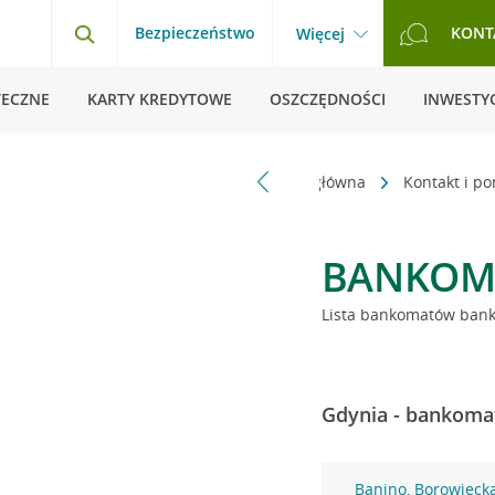
Bezpieczeństwo
KONT
Więcej
TECZNE
KARTY KREDYTOWE
OSZCZĘDNOŚCI
INWESTYC
Strona główna
Kontakt i p
BANKOM
Lista bankomatów banku
Gdynia - bankomat
Banino, Borowieck