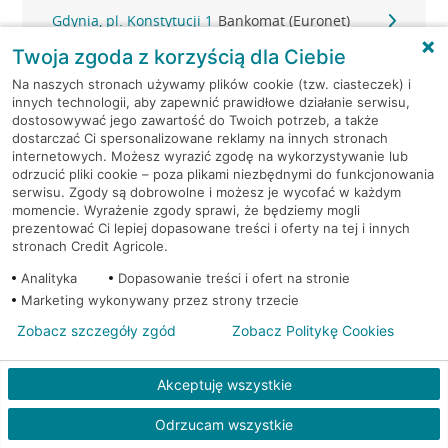
Gdynia, pl. Konstytucji 1
Bankomat (Euronet)
Twoja zgoda z korzyścią dla Ciebie
Gdynia, Śląska 47
Bankomat (Planet Cash)
Na naszych stronach używamy plików cookie (tzw. ciasteczek) i
innych technologii, aby zapewnić prawidłowe działanie serwisu,
Gdynia, Śląska 47
Bankomat (Planet Cash)
dostosowywać jego zawartość do Twoich potrzeb, a także
dostarczać Ci spersonalizowane reklamy na innych stronach
internetowych. Możesz wyrazić zgodę na wykorzystywanie lub
Gdynia, Strażacka 2
Bankomat (Planet Cash)
odrzucić pliki cookie – poza plikami niezbędnymi do funkcjonowania
serwisu. Zgody są dobrowolne i możesz je wycofać w każdym
momencie. Wyrażenie zgody sprawi, że będziemy mogli
Gdynia, Świętojańska 36
Bankomat (Planet Cash)
prezentować Ci lepiej dopasowane treści i oferty na tej i innych
stronach Credit Agricole.
Gdynia, ul. 10-go Lutego 11
Bankomat (Euronet)
Analityka
Dopasowanie treści i ofert na stronie
Marketing wykonywany przez strony trzecie
Gdynia, ul. 10-go Lutego 11
Bankomat (Euronet)
Zobacz szczegóły zgód
Zobacz Politykę Cookies
Gdynia, ul. 10-go Lutego 11
Bankomat (Euronet)
Akceptuję wszystkie
Gdynia, ul. 10 Lutego 6A
Bankomat (Euronet)
Odrzucam wszystkie