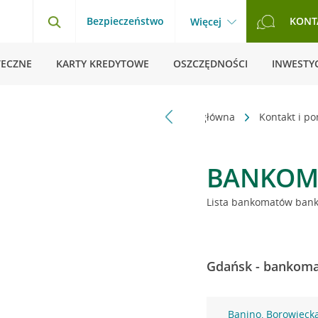
Bezpieczeństwo
KONT
Więcej
TECZNE
KARTY KREDYTOWE
OSZCZĘDNOŚCI
INWESTYC
Strona główna
Kontakt i p
BANKOM
Lista bankomatów banku
Gdańsk - bankomat
Banino, Borowieck