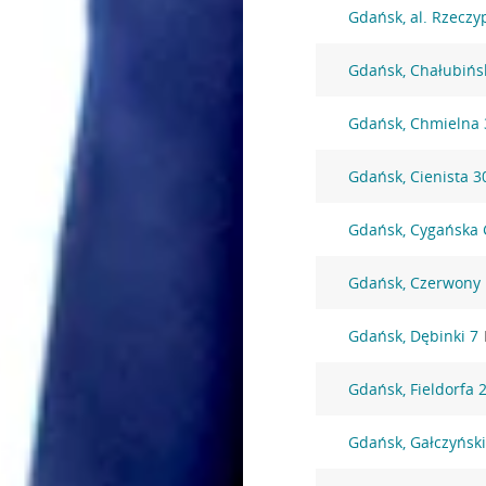
Gdańsk, al. Rzeczyp
Gdańsk, Chałubińs
Gdańsk, Chmielna 
Gdańsk, Cienista 3
Gdańsk, Cygańska 
Gdańsk, Czerwony
Gdańsk, Dębinki 7
Gdańsk, Fieldorfa 
Gdańsk, Gałczyńsk