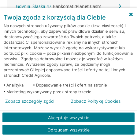
Gdynia, Śląska 47
Bankomat (Planet Cash)
Twoja zgoda z korzyścią dla Ciebie
Gdynia, Śląska 47
Bankomat (Planet Cash)
Na naszych stronach używamy plików cookie (tzw. ciasteczek) i
innych technologii, aby zapewnić prawidłowe działanie serwisu,
Gdynia, Strażacka 2
Bankomat (Planet Cash)
dostosowywać jego zawartość do Twoich potrzeb, a także
dostarczać Ci spersonalizowane reklamy na innych stronach
internetowych. Możesz wyrazić zgodę na wykorzystywanie lub
Gdynia, Świętojańska 36
Bankomat (Planet Cash)
odrzucić pliki cookie – poza plikami niezbędnymi do funkcjonowania
serwisu. Zgody są dobrowolne i możesz je wycofać w każdym
momencie. Wyrażenie zgody sprawi, że będziemy mogli
Gdynia, ul. 10-go Lutego 11
Bankomat (Euronet)
prezentować Ci lepiej dopasowane treści i oferty na tej i innych
stronach Credit Agricole.
Gdynia, ul. 10-go Lutego 11
Bankomat (Euronet)
Analityka
Dopasowanie treści i ofert na stronie
Marketing wykonywany przez strony trzecie
Gdynia, ul. 10-go Lutego 11
Bankomat (Euronet)
Zobacz szczegóły zgód
Zobacz Politykę Cookies
Gdynia, ul. 10 Lutego 6A
Bankomat (Euronet)
Akceptuję wszystkie
Gdynia, ul. Abrahama 46 A-B
Bankomat (Euronet)
Odrzucam wszystkie