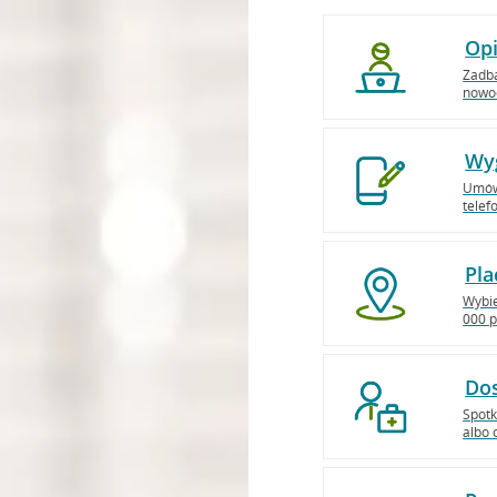
Opi
Zadba
nowo
Wyg
Umówi
telef
Pla
Wybie
000 p
Dos
Spotk
albo 