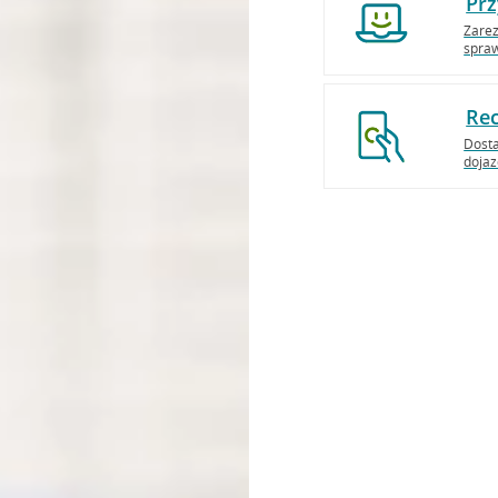
Prz
Zarez
spraw
Rec
Dosta
dojaz