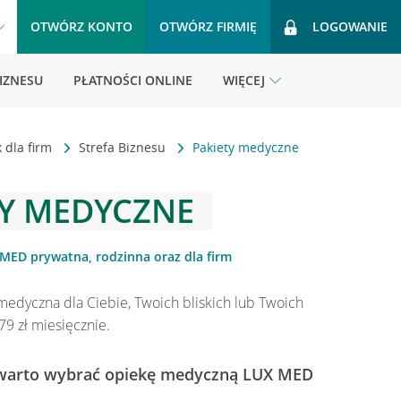
OTWÓRZ KONTO
OTWÓRZ FIRMIĘ
LOGOWANIE
BIZNESU
PŁATNOŚCI ONLINE
WIĘCEJ
 dla firm
Strefa Biznesu
Pakiety medyczne
TY MEDYCZNE
ED prywatna, rodzinna oraz dla firm
medyczna dla Ciebie, Twoich bliskich lub Twoich
79 zł miesięcznie.
 warto wybrać opiekę medyczną LUX MED