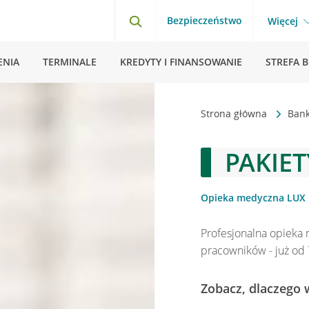
Bezpieczeństwo
Więcej
ENIA
TERMINALE
KREDYTY I FINANSOWANIE
STREFA 
Strona główna
Bank
PAKIE
Opieka medyczna LUX M
Profesjonalna opieka 
pracowników - już od 
Zobacz, dlaczego