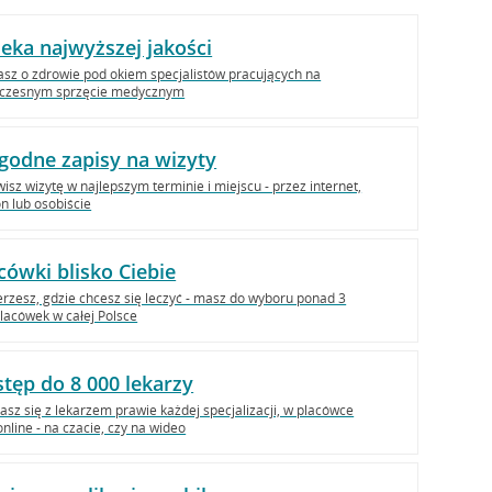
eka najwyższej jakości
sz o zdrowie pod okiem specjalistów pracujących na
czesnym sprzęcie medycznym
odne zapisy na wizyty
sz wizytę w najlepszym terminie i miejscu - przez internet,
on lub osobiście
cówki blisko Ciebie
rzesz, gdzie chcesz się leczyć - masz do wyboru ponad 3
lacówek w całej Polsce
tęp do 8 000 lekarzy
asz się z lekarzem prawie każdej specjalizacji, w placówce
online - na czacie, czy na wideo