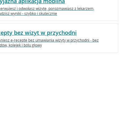
yjazna aplikacja mobilna
erwujesz i odwołasz wizytę, porozmawiasz z lekarzem,
dzisz wyniki - szybko i skutecznie
epty bez wizyt w przychodni
niesz e-receptę bez umawiania wizyty w przychodni - bez
dów, kolejek i bólu głowy