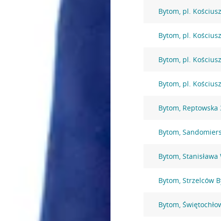
Bytom, pl. Kościusz
Bytom, pl. Kościusz
Bytom, pl. Kościusz
Bytom, pl. Kościusz
Bytom, Reptowska 
Bytom, Sandomiers
Bytom, Stanisława
Bytom, Strzelców 
Bytom, Świętochło