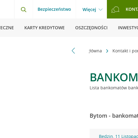
Bezpieczeństwo
KONT
Więcej
TECZNE
KARTY KREDYTOWE
OSZCZĘDNOŚCI
INWESTYC
Strona główna
Kontakt i p
BANKOM
Lista bankomatów banku
Bytom - bankomat
Będzin, 11 Listopa