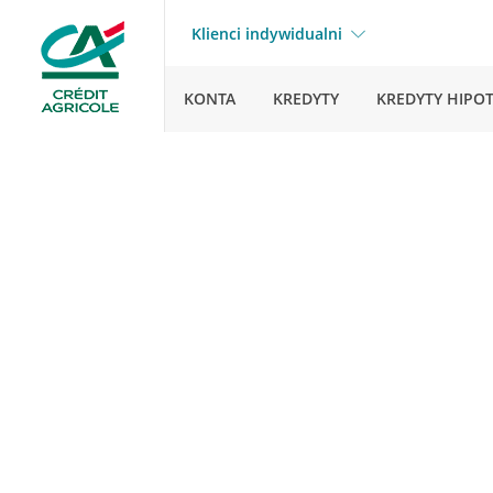
Klienci indywidualni
KONTA
KREDYTY
KREDYTY HIPO