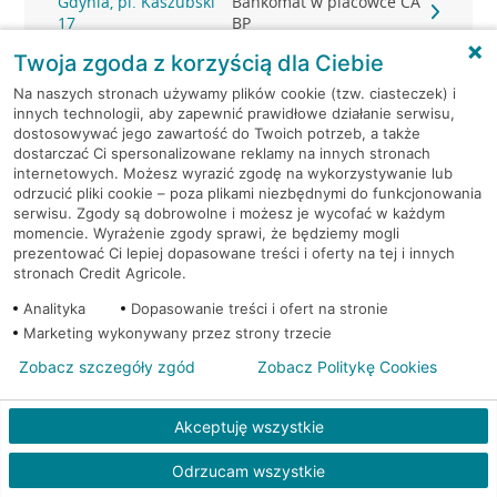
Gdynia, pl. Kaszubski
Bankomat w placówce CA
17
BP
Twoja zgoda z korzyścią dla Ciebie
Gdynia, pl. Konstytucji 1
Bankomat (Euronet)
Na naszych stronach używamy plików cookie (tzw. ciasteczek) i
innych technologii, aby zapewnić prawidłowe działanie serwisu,
Gdynia, Śląska 47
Bankomat (Planet Cash)
dostosowywać jego zawartość do Twoich potrzeb, a także
dostarczać Ci spersonalizowane reklamy na innych stronach
internetowych. Możesz wyrazić zgodę na wykorzystywanie lub
Gdynia, Śląska 47
Bankomat (Planet Cash)
odrzucić pliki cookie – poza plikami niezbędnymi do funkcjonowania
serwisu. Zgody są dobrowolne i możesz je wycofać w każdym
momencie. Wyrażenie zgody sprawi, że będziemy mogli
Gdynia, Strażacka 2
Bankomat (Planet Cash)
prezentować Ci lepiej dopasowane treści i oferty na tej i innych
stronach Credit Agricole.
Gdynia, Świętojańska 36
Bankomat (Planet Cash)
Analityka
Dopasowanie treści i ofert na stronie
Marketing wykonywany przez strony trzecie
Gdynia, ul. 10-go Lutego 11
Bankomat (Euronet)
Zobacz szczegóły zgód
Zobacz Politykę Cookies
Gdynia, ul. 10-go Lutego 11
Bankomat (Euronet)
Akceptuję wszystkie
Gdynia, ul. 10-go Lutego 11
Bankomat (Euronet)
Odrzucam wszystkie