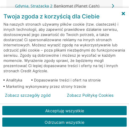
Gdynia, Strażacka 2
Bankomat (Planet Cash)
Twoja zgoda z korzyścią dla Ciebie
Gdynia, Świętojańska 36
Bankomat (Planet Cash)
Na naszych stronach używamy plików cookie (tzw. ciasteczek) i
innych technologii, aby zapewnić prawidłowe działanie serwisu,
Gdynia, ul. 10-go Lutego 11
Bankomat (Euronet)
dostosowywać jego zawartość do Twoich potrzeb, a także
dostarczać Ci spersonalizowane reklamy na innych stronach
internetowych. Możesz wyrazić zgodę na wykorzystywanie lub
Gdynia, ul. 10-go Lutego 11
Bankomat (Euronet)
odrzucić pliki cookie – poza plikami niezbędnymi do funkcjonowania
serwisu. Zgody są dobrowolne i możesz je wycofać w każdym
momencie. Wyrażenie zgody sprawi, że będziemy mogli
Gdynia, ul. 10-go Lutego 11
Bankomat (Euronet)
prezentować Ci lepiej dopasowane treści i oferty na tej i innych
stronach Credit Agricole.
Gdynia, ul. 10 Lutego 6A
Bankomat (Euronet)
Analityka
Dopasowanie treści i ofert na stronie
Marketing wykonywany przez strony trzecie
Gdynia, ul. Abrahama 46 A-B
Bankomat (Euronet)
Zobacz szczegóły zgód
Zobacz Politykę Cookies
Gdynia, ul. Bosmańska 45
Bankomat (Euronet)
Akceptuję wszystkie
Gdynia, ul. Brzechwy 1
Bankomat (Euronet)
Odrzucam wszystkie