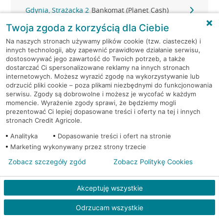
Gdynia, Strażacka 2
Bankomat (Planet Cash)
Twoja zgoda z korzyścią dla Ciebie
Gdynia, Świętojańska 36
Bankomat (Planet Cash)
Na naszych stronach używamy plików cookie (tzw. ciasteczek) i
innych technologii, aby zapewnić prawidłowe działanie serwisu,
Gdynia, ul. 10-go Lutego 11
Bankomat (Euronet)
dostosowywać jego zawartość do Twoich potrzeb, a także
dostarczać Ci spersonalizowane reklamy na innych stronach
internetowych. Możesz wyrazić zgodę na wykorzystywanie lub
Gdynia, ul. 10-go Lutego 11
Bankomat (Euronet)
odrzucić pliki cookie – poza plikami niezbędnymi do funkcjonowania
serwisu. Zgody są dobrowolne i możesz je wycofać w każdym
momencie. Wyrażenie zgody sprawi, że będziemy mogli
Gdynia, ul. 10-go Lutego 11
Bankomat (Euronet)
prezentować Ci lepiej dopasowane treści i oferty na tej i innych
stronach Credit Agricole.
Gdynia, ul. 10 Lutego 6A
Bankomat (Euronet)
Analityka
Dopasowanie treści i ofert na stronie
Marketing wykonywany przez strony trzecie
Gdynia, ul. Abrahama 46 A-B
Bankomat (Euronet)
Zobacz szczegóły zgód
Zobacz Politykę Cookies
Gdynia, ul. Bosmańska 45
Bankomat (Euronet)
Akceptuję wszystkie
Gdynia, ul. Brzechwy 1
Bankomat (Euronet)
Odrzucam wszystkie