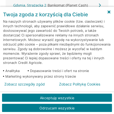
Gdynia, Strażacka 2
Bankomat (Planet Cash)
Twoja zgoda z korzyścią dla Ciebie
Gdynia, Świętojańska 36
Bankomat (Planet Cash)
Na naszych stronach używamy plików cookie (tzw. ciasteczek) i
innych technologii, aby zapewnić prawidłowe działanie serwisu,
Gdynia, ul. 10-go Lutego 11
Bankomat (Euronet)
dostosowywać jego zawartość do Twoich potrzeb, a także
dostarczać Ci spersonalizowane reklamy na innych stronach
internetowych. Możesz wyrazić zgodę na wykorzystywanie lub
Gdynia, ul. 10-go Lutego 11
Bankomat (Euronet)
odrzucić pliki cookie – poza plikami niezbędnymi do funkcjonowania
serwisu. Zgody są dobrowolne i możesz je wycofać w każdym
momencie. Wyrażenie zgody sprawi, że będziemy mogli
Gdynia, ul. 10-go Lutego 11
Bankomat (Euronet)
prezentować Ci lepiej dopasowane treści i oferty na tej i innych
stronach Credit Agricole.
Gdynia, ul. 10 Lutego 6A
Bankomat (Euronet)
Analityka
Dopasowanie treści i ofert na stronie
Marketing wykonywany przez strony trzecie
Gdynia, ul. Abrahama 46 A-B
Bankomat (Euronet)
Zobacz szczegóły zgód
Zobacz Politykę Cookies
Gdynia, ul. Bosmańska 45
Bankomat (Euronet)
Akceptuję wszystkie
Gdynia, ul. Brzechwy 1
Bankomat (Euronet)
Odrzucam wszystkie