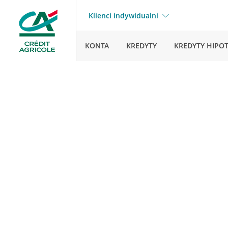
Klienci indywidualni
KONTA
KREDYTY
KREDYTY HIPO