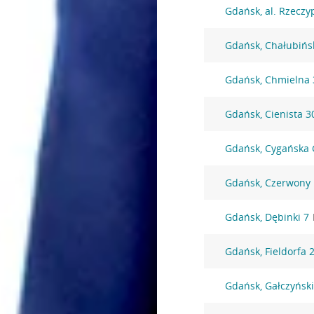
Gdańsk, al. Rzeczyp
Gdańsk, Chałubińs
Gdańsk, Chmielna 
Gdańsk, Cienista 3
Gdańsk, Cygańska 
Gdańsk, Czerwony
Gdańsk, Dębinki 7
Gdańsk, Fieldorfa 
Gdańsk, Gałczyńsk