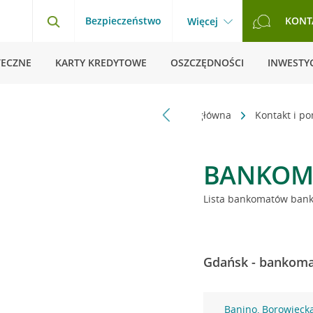
Bezpieczeństwo
KONT
Więcej
TECZNE
KARTY KREDYTOWE
OSZCZĘDNOŚCI
INWESTYC
Strona główna
Kontakt i p
BANKOM
Lista bankomatów banku
Gdańsk - bankomat
Banino, Borowieck