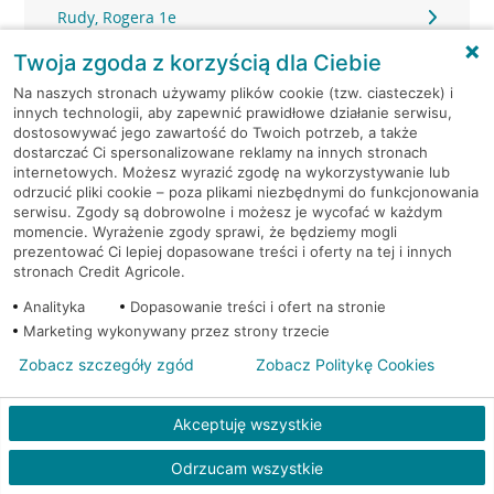
Rudy, Rogera 1e
Twoja zgoda z korzyścią dla Ciebie
Siemianowice Śląskie, Niepodległości 25
Na naszych stronach używamy plików cookie (tzw. ciasteczek) i
innych technologii, aby zapewnić prawidłowe działanie serwisu,
Siemianowice Śląskie, Niepodległości 25
dostosowywać jego zawartość do Twoich potrzeb, a także
dostarczać Ci spersonalizowane reklamy na innych stronach
internetowych. Możesz wyrazić zgodę na wykorzystywanie lub
Siemianowice Śląskie, Oświęciska 1A
odrzucić pliki cookie – poza plikami niezbędnymi do funkcjonowania
serwisu. Zgody są dobrowolne i możesz je wycofać w każdym
momencie. Wyrażenie zgody sprawi, że będziemy mogli
Siemianowice Śląskie, Pl. Wolności 30
prezentować Ci lepiej dopasowane treści i oferty na tej i innych
stronach Credit Agricole.
Siemianowice Śląskie, Śląska 1
Analityka
Dopasowanie treści i ofert na stronie
Marketing wykonywany przez strony trzecie
Siemianowice Śląskie, Śląska 1
Zobacz szczegóły zgód
Zobacz Politykę Cookies
Siemianowice Śląskie, Śląska 1
Akceptuję wszystkie
Siemianowice Śląskie, Śląska 24
Odrzucam wszystkie