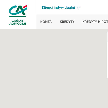
Klienci indywidualni
KONTA
KREDYTY
KREDYTY HIPO