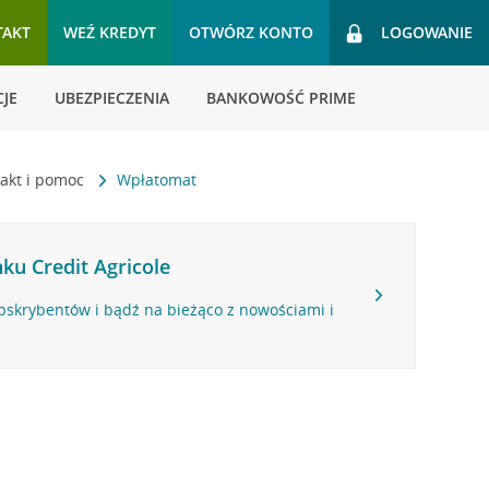
TAKT
WEŹ KREDYT
OTWÓRZ KONTO
LOGOWANIE
JE
UBEZPIECZENIA
BANKOWOŚĆ PRIME
akt i pomoc
Wpłatomat
ku Credit Agricole
bskrybentów i bądź na bieżąco z nowościami i