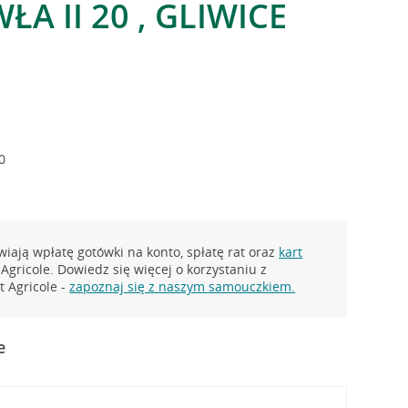
ŁA II 20 , GLIWICE
0
iają wpłatę gotówki na konto, spłatę rat oraz
kart
Agricole. Dowiedz się więcej o korzystaniu z
 Agricole -
zapoznaj się z naszym samouczkiem.
e