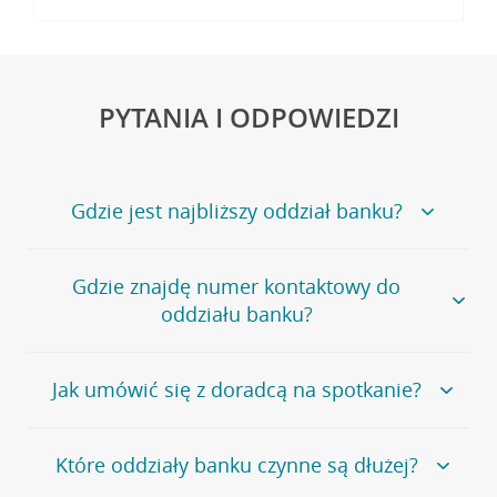
PYTANIA I ODPOWIEDZI
Gdzie jest najbliższy oddział banku?
Jeśli szukasz oddziału naszego banku, zapraszamy na
Gdzie znajdę numer kontaktowy do
stronę
Placówki i bankomaty
, na której znajduje się
oddziału banku?
wygodna wyszukiwarka.
Alternatywnie, możesz skorzystać z pełnej
listy naszych
oddziałów
.
Bank Credit Agricole nie udostępnia ogólnego numeru
Jak umówić się z doradcą na spotkanie?
telefonu do placówki bankowej.
Przejdź do pytania
Polecamy skorzystanie z możliwości wcześniejszego
Jeśli jesteś już
naszym
umówienia się z doradcą w placówce bankowej
.
Które oddziały banku czynne są dłużej?
klientem
możesz
samodzielnie
umówić się na spotkanie z