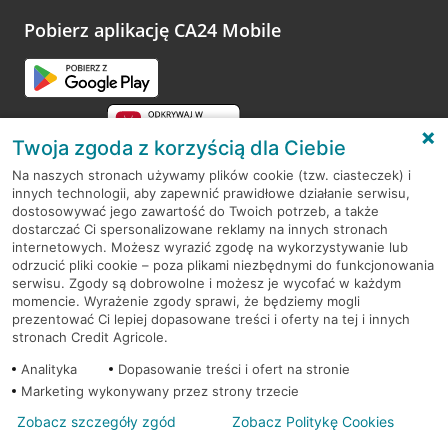
platformy Profil Firmy w Google. Dziękujemy za wszystkie
opinie.
Pobierz aplikację CA24 Mobile
Przejdź do pytania
Twoja zgoda z korzyścią dla Ciebie
Na naszych stronach używamy plików cookie (tzw. ciasteczek) i
innych technologii, aby zapewnić prawidłowe działanie serwisu,
RODO
dostosowywać jego zawartość do Twoich potrzeb, a także
dostarczać Ci spersonalizowane reklamy na innych stronach
Regulamin serwisu
internetowych. Możesz wyrazić zgodę na wykorzystywanie lub
odrzucić pliki cookie – poza plikami niezbędnymi do funkcjonowania
Mapa serwisu
serwisu. Zgody są dobrowolne i możesz je wycofać w każdym
momencie. Wyrażenie zgody sprawi, że będziemy mogli
Polityka
Cookies
prezentować Ci lepiej dopasowane treści i oferty na tej i innych
stronach Credit Agricole.
Polityka prywatności
Analityka
Dopasowanie treści i ofert na stronie
Marketing wykonywany przez strony trzecie
Zobacz szczegóły zgód
Zobacz Politykę Cookies
© 2026 Credit Agricole Bank Polska S.A. Wszelkie prawa zastrzeżone