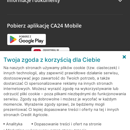
Informacje i dokumenty
Zachęcamy do podzielenia się z nami opinią o wizycie.
Wystarczy przejść na stronę
Oceń wizytę
, wyszukać
odwiedzoną placówkę i wypełnić formularz w ramach
platformy Profil Firmy w Google. Dziękujemy za wszystkie
opinie.
Pobierz aplikację CA24 Mobile
Przejdź do pytania
Twoja zgoda z korzyścią dla Ciebie
Na naszych stronach używamy plików cookie (tzw. ciasteczek) i
innych technologii, aby zapewnić prawidłowe działanie serwisu,
RODO
dostosowywać jego zawartość do Twoich potrzeb, a także
dostarczać Ci spersonalizowane reklamy na innych stronach
Regulamin serwisu
internetowych. Możesz wyrazić zgodę na wykorzystywanie lub
odrzucić pliki cookie – poza plikami niezbędnymi do funkcjonowania
Mapa serwisu
serwisu. Zgody są dobrowolne i możesz je wycofać w każdym
momencie. Wyrażenie zgody sprawi, że będziemy mogli
Polityka
Cookies
prezentować Ci lepiej dopasowane treści i oferty na tej i innych
stronach Credit Agricole.
Polityka prywatności
Analityka
Dopasowanie treści i ofert na stronie