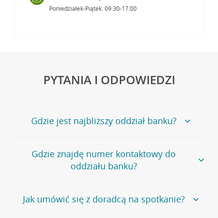
Poniedziałek-Piątek: 09:30-17:00
PYTANIA I ODPOWIEDZI
Gdzie jest najbliższy oddział banku?
Jeśli szukasz oddziału naszego banku, zapraszamy na
Gdzie znajdę numer kontaktowy do
stronę
Placówki i bankomaty
, na której znajduje się
oddziału banku?
wygodna wyszukiwarka.
Alternatywnie, możesz skorzystać z pełnej
listy naszych
oddziałów
.
Bank Credit Agricole nie udostępnia ogólnego numeru
Jak umówić się z doradcą na spotkanie?
telefonu do placówki bankowej.
Przejdź do pytania